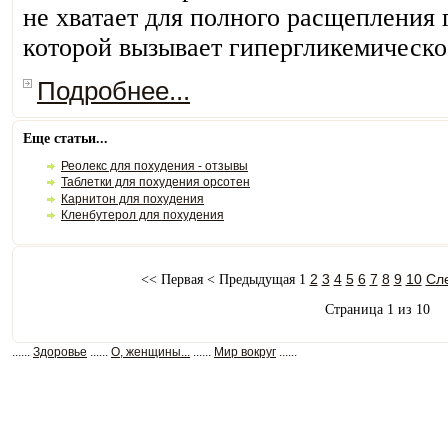
не хватает для полного расщепления 
которой вызывает гипергликемическо
Подробнее...
Еще статьи...
Реолекс для похудения - отзывы
Таблетки для похудения орсотен
Карнитон для похудения
Кленбутерол для похудения
2
3
4
5
6
7
8
9
10
Сл
<<
Первая
<
Предыдущая
1
Страница 1 из 10
......
Здоровье
......
О, женщины...
......
Мир вокруг
......