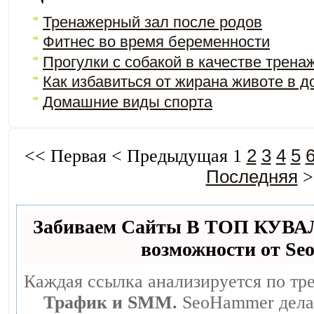
Тренажерный зал после родов
Фитнес во время беременности
Прогулки с собакой в качестве трена
Как избавиться от жирана животе в 
Домашние виды спорта
<<
Первая
<
Предыдущая
1
2
3
4
5
Последняя
>
Забиваем Сайты В ТОП КУВА
возможности от S
Каждая ссылка анализируется по тр
Трафик и SMM.
SeoHammer делае