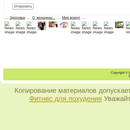
Отправить
......
Здоровье
......
О, женщины...
......
Мир вокруг
......
Copyright ©
Копирование материалов допускает
Фитнес для похудения
Уважайт