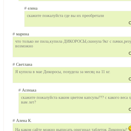
#
елена
скажите пожалуйста где вы их преобретали
О
#
марина
что только не пила,купила ДИКОРОСЫ,скинул
а 9кг с пачки,рез
возможно
О
#
Светлана
Я купила в мае Дикоросы, похудела за месяц на 11 кг.
О
#
Асенька
скажите пожалуйста каким цветом капсулы??? с какого веса 
вам лет?
О
#
Алена К.
На каком сайте можно выписать оригинал таблеток Дикоросы?