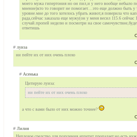
моего мужа гипертония но он пил,и у него вообще небыло п
мнение)кто то говорит не помогает....это еще должно быть у 
уровне.мне до того хотелось убрать живот,я поверила что ка
рада,сейчас заказала еще мужу(он у меня весил 115.6 сейчас 1
случай.пропей неделю и посмотри на свое самочувствие,бу
де
ответишь
О
#
луиза
ни пейте их от них очень плохо
О
#
Асенька
Цитирую луиза:
ни пейте их от них очень плохо
а что с вами было от них можно точнее?
О
#
Лилия
Неплохое средство для похудения,аппет
ит пропадает,но есть нуж