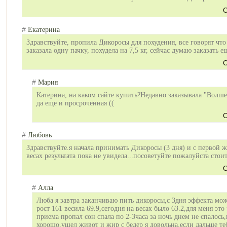
О
#
Екатерина
Здравствуйте, пропила Дикоросы для похудения, все говорят что
заказала одну пачку, похудела на 7,5 кг, сейчас думаю заказать е
О
#
Мария
Катерина, на каком сайте купить?Недавно заказывала "Волше
да еще и просроченная ((
О
#
Любовь
Здравствуйте.я начала принимать Дикоросы (3 дня) и с первой ж
весах результата пока не увидела...посоветуйте пожалуйста сто
О
#
Алла
Люба я завтра заканчиваю пить дикоросы,с 3дня эффекта може
рост 161 весила 69.9,сегодня на весах было 63.2,для меня это
приема пропал сон спала по 2-3часа за ночь днем не спалось
хорошо,ушел живот и жир с бедер я довольна.если дальше теб