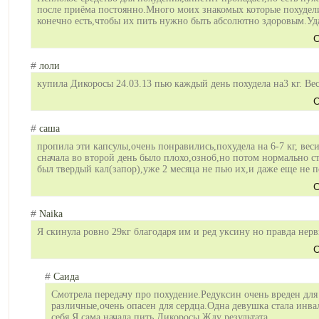
после приёма постоянно.Много моих знакомых которые похудел
конечно есть,чтобы их пить нужно быть абсолютно здоровым.Уд
О
#
лоли
купила Дикоросы 24.03.13 пью каждый день похудела на3 кг. Вес
О
#
саша
пропила эти капсулы,очень понравились,пох
удела на 6-7 кг, ве
сначала во второй день было плохо,озноб,но потом нормально с
был твердый кал(запор),уже 2 месяца не пью их,и даже еще не п
О
#
Naika
Я скинула ровно 29кг благодаря им и ред уксину но правда нерв
О
#
Саида
Смотрела передачу про похудение.Редуксин очень вреден дл
различные,очень опасен для сердца.Одна девушка стала инва
себя.Я сама начала пить Дикоросы.Жду результата.