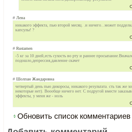
О
#
Лена
никакого эффекта, пью второй месяц. .и ничего...может поддел
капсулы! ?
О
#
Rustamen
-5 кг за 10 дней,есть сухость во рту и раннее просыпание.Внач
подошло,депресс
ия,давление скачет
О
#
Шолпан Жандаровна
четвертый день пью дикоросы, никакого результата. сть так же 
некоторые нет). Воообще ничего нет. С подругой вместе заказыва
эффекты, у меня же - ноль
О
Обновить список комментариев
Добавить комментарий