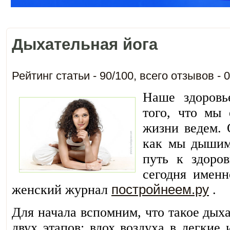
Дыхательная йога
Рейтинг статьи -
90
/
100
, всего отзывов -
0
Наше здоровь
того, что мы 
жизни ведем. 
как мы дышим
путь к здоро
сегодня именн
женский журнал
постройнеем.ру
.
Для начала вспомним, что такое дых
двух этапов: вдох воздуха в легкие