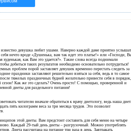
сервисом
 известно девушка любит ушами. Наверно каждой даме приятно услыша
 себя нечто вроде «Душенька, вам так идет это платье!» или «Господи, В
ая худенькая, как Вам это удается?». Такие слова всегда поднимали
тобы добиться таких результатов необходимо основательно потрудиться!
емных проблем порой заставляет девушек временно перестать следить за
ние праздники заставляют решительно взяться за себя, ведь в то самое
и после тяжелых праздничных будней желательно привести себя в порядок
й сезон! Как же это сделать? Очень просто! С помощью, проверенной и
невной диеты для раздельного питания!
ветовать читателю вначале обратиться к врачу диетологу, ведь наша диет
цать пять килограмм веса за три месяца трудов. Это позволит
тв.
ринципов этой диеты. Вам предстоит составить для себя меню на четыре
аново. Каждый 29-тый день диеты – разгрузочный. Можно употреблять
тров. Диета рассчитана на питание три раза в день. Завтракать