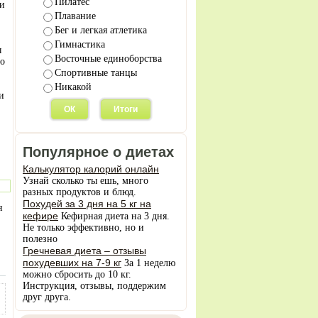
Пилатес
ли
Плавание
Бег и легкая атлетика
Гимнастика
ы
Восточные единоборства
по
Спортивные танцы
Никакой
и
Популярное о диетах
Калькулятор калорий онлайн
Узнай сколько ты ешь, много
разных продуктов и блюд.
Похудей за 3 дня на 5 кг на
я
кефире
Кефирная диета на 3 дня.
Не только эффективно, но и
полезно
Гречневая диета – отзывы
похудевших на 7-9 кг
За 1 неделю
можно сбросить до 10 кг.
Инструкция, отзывы, поддержим
друг друга.