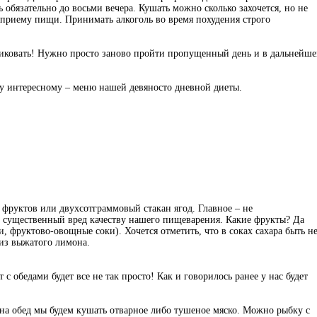
 обязательно до восьми вечера. Кушать можно сколько захочется, но не
я приему пищи. Принимать алкоголь во время похудения строго
аниковать! Нужно просто заново пройти пропущенный день и в дальнейш
му интересному – меню нашей девяносто дневной диеты.
а фруктов или двухсотграммовый стакан ягод. Главное – не
и существенный вред качеству нашего пищеварения. Какие фрукты? Да
, фруктово-овощные соки). Хочется отметить, что в соках сахара быть н
из выжатого лимона.
 с обедами будет все не так просто! Как и говорилось ранее у нас будет
 на обед мы будем кушать отварное либо тушеное мяско. Можно рыбку с