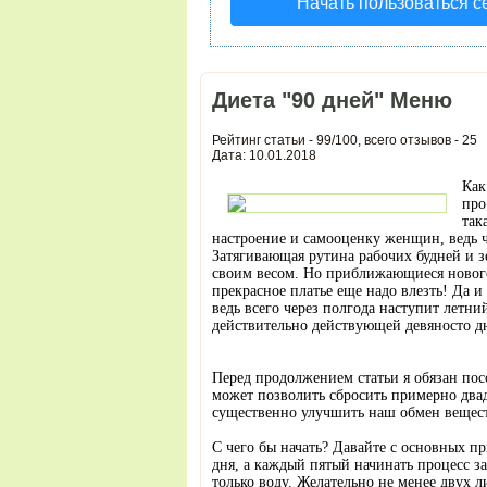
Начать пользоваться 
Диета "90 дней" Меню
Рейтинг статьи -
99
/
100
, всего отзывов -
25
Дата: 10.01.2018
Как
про
так
настроение и самооценку женщин, ведь ч
Затягивающая рутина рабочих будней и з
своим весом. Но приближающиеся новогод
прекрасное платье еще надо влезть! Да 
ведь всего через полгода наступит летни
действительно действующей девяносто д
Перед продолжением статьи я обязан посо
может позволить сбросить примерно двад
существенно улучшить наш обмен вещес
С чего бы начать? Давайте с основных п
дня, а каждый пятый начинать процесс з
только воду. Желательно не менее двух ли