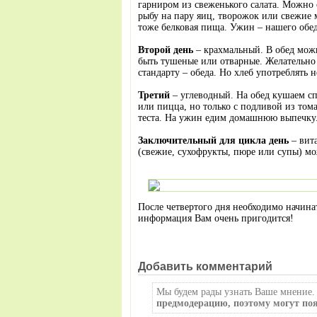
гарниром из свеженького салата. Можно 
рыбу на пару яиц, творожок или свежие 
тоже белковая пища. Ужин – нашего обед
Второй день
– крахмальный. В обед мож
быть тушеные или отварные. Желательно
стандарту – обеда. Но хлеб употреблять н
Третий
– углеводный. На обед кушаем сп
или пицца, но только с подливой из тома
теста. На ужин едим домашнюю выпечку.
Заключительный для цикла день
– вит
(свежие, сухофрукты, пюре или супы) мо
После четвертого дня необходимо начинат
информация Вам очень пригодится!
Добавить комментарий
Мы будем рады узнать Ваше мнение.
предмодерацию, поэтому могут поя