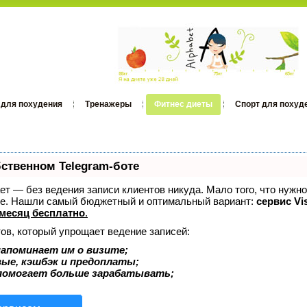
 для похудения
Тренажеры
Фитнес диеты
Спорт для похуд
бственном Telegram-боте
нает — без ведения записи клиентов никуда. Мало того, что нужно
оже. Нашли самый бюджетный и оптимальный вариант:
сервис Vis
месяц бесплатно
.
ов, который упрощает ведение записей:
апоминает им о визите;
вые, кэшбэк и предоплаты;
помогает больше зарабатывать;