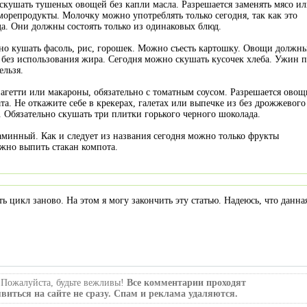
скушать тушеных овощей без капли масла. Разрешается заменять мясо и
морепродукты. Молочку можно употреблять только сегодня, так как это
а. Они должны состоять только из одинаковых блюд.
но кушать фасоль, рис, горошек. Можно съесть картошку. Овощи должн
 без использования жира. Сегодня можно скушать кусочек хлеба. Ужин 
ельзя.
агетти или макароны, обязательно с томатным соусом. Разрешается овощ
та. Не откажите себе в крекерах, галетах или выпечке из без дрожжевого
 Обязательно скушать три плитки горького черного шоколада.
аминный. Как и следует из названия сегодня можно только фрукты
жно выпить стакан компота.
ь цикл заново. На этом я могу закончить эту статью. Надеюсь, что данна
 Пожалуйста, будьте вежливы!
Все комментарии проходят
виться на сайте не сразу. Спам и реклама удаляются.