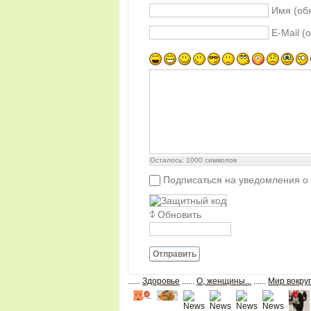
Имя (об
E-Mail (
Осталось:
1000
символов
Подписаться на уведомления о
Обновить
Отправить
......
Здоровье
......
О, женщины...
......
Мир вокруг