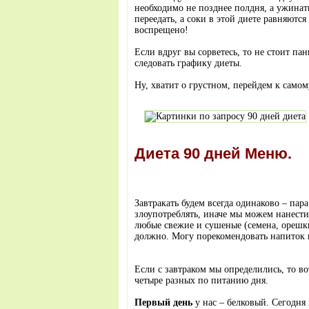
необходимо не позднее полдня, а ужинать
переедать, а соки в этой диете равняютс
воспрещено!
Если вдруг вы сорветесь, то не стоит п
следовать графику диеты.
Ну, хватит о грустном, перейдем к само
Диета 90 дней Меню.
Завтракать будем всегда одинаково – пар
злоупотреблять, иначе мы можем нанест
любые свежие и сушеные (семена, орешки
должно. Могу порекомендовать напиток 
Если с завтраком мы определились, то вот
четыре разных по питанию дня.
Первый день
у нас – белковый. Сегодня