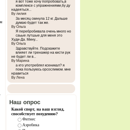
я вот тоже хочу попробовать,в
комплексе с упражнениями,бу ду
надеяться...
By лилия
За месяц скинула 12 кг. Дальше
ем
думаю будет так же.
By Ольга
Я перебробивала очень много но
саьые лутшые для меня это
Худи-Да. Мину...
By Ольга
Здравствуйте. Подскажите
влияет ли тренажер на кисти рук
не будет ли в...
By Марина
а кто употреблял ксеникал? я
пока пользуюсь орсослимом. мне
нравиться
By Лена
е
Наш опрос
Какой спорт, на ваш взгляд,
способствует похудению?
Фитнес
Аэробика