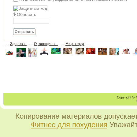
Обновить
Отправить
......
Здоровье
......
О, женщины...
......
Мир вокруг
......
Copyright ©
Копирование материалов допускает
Фитнес для похудения
Уважайт