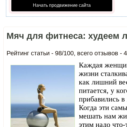
Начать продвижение сайта
Мяч для фитнеса: худеем л
Рейтинг статьи -
98
/
100
, всего отзывов -
4
Каждая женщин
жизни сталкива
как лишний ве
питается, у к
прибавились в
Когда эти сам
мешать нам жи
этим надо что-