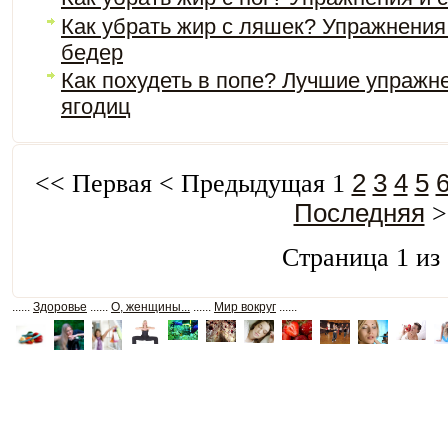
Как убрать жир с ляшек? Упражнения
бедер
Как похудеть в попе? Лучшие упражн
ягодиц
<<
Первая
<
Предыдущая
1
2
3
4
5
Последняя
>
Страница 1 из
......
Здоровье
......
О, женщины...
......
Мир вокруг
......