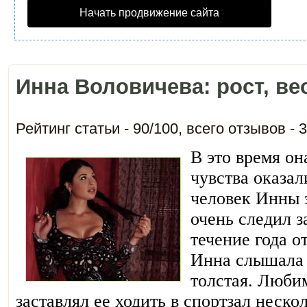
Начать продвижение сайта
Инна Воловичева: рост, ве
Рейтинг статьи -
90
/
100
, всего отзывов -
3
В это время он
чувства оказа
человек Инны 
очень следил з
течение года 
Инна слышала о
толстая. Люби
заставлял ее ходить в спортзал нескол